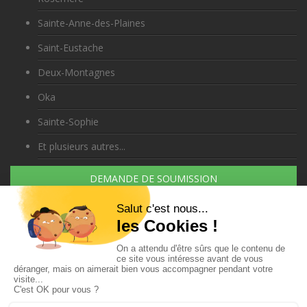
Sainte-Anne-des-Plaines
Saint-Eustache
Deux-Montagnes
Oka
Sainte-Sophie
Et plusieurs autres...
DEMANDE DE SOUMISSION
Appelez-nous au
450-431-5881
s
•
fissuresdefondation.ca/fissures-de-fondation
•
www.pompagedebetonexpre