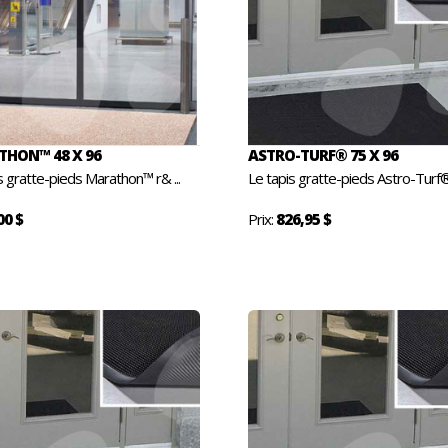
HON™ 48 X 96
ASTRO-TURF® 75 X 96
s gratte-pieds Marathon™ r& ...
Le tapis gratte-pieds Astro-Turf® 
00 $
Prix:
826,95 $