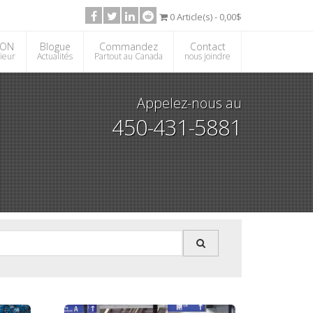
0 Article(s) - 0,00$
ION
Blogue
Commandez
Contact
rieur
Actualités
Partout au Canada
nous joindre
Appelez-nous au
450-431-5881