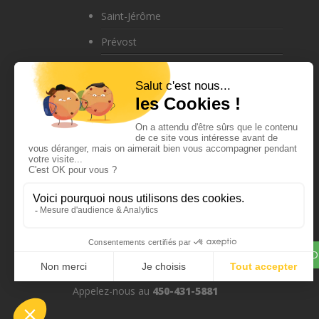
Saint-Jérôme
Prévost
Saint-Colomban
Sainte-Sophie
Saint-Sauveur
Sainte-Adèle
Blainville
Boisbriand
Mirabel
DEMANDE
Appelez-nous au
450-431-5881