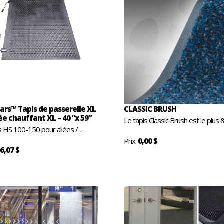
rs™ Tapis de passerelle XL
CLASSIC BRUSH
ée chauffant XL – 40 “x 59”
Le tapis Classic Brush est le plus &
s HS 100-150 pour allées / ...
Prix:
0,00 $
6,07 $