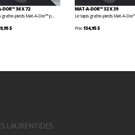
-DOR™ 36 X 72
MAT-A-DOR™ 32 X 39
s gratte-pieds Mat-A-Dor™ p ...
Le tapis gratte-pieds Mat-A-Dor™ 
9,95 $
Prix:
154,95 $
S LAURENTIDES