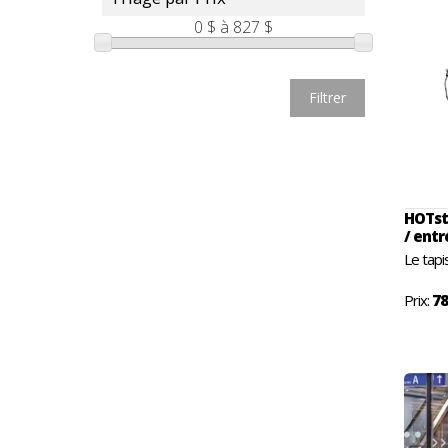
0 $
à
827 $
Filtrer
HOTsta
/ entr
Le tapi
Prix:
78