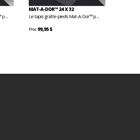
MAT-A-DOR™ 24 X 32
p ...
Le tapis gratte-pieds Mat-A-Dor™ p ...
Prix:
99,95 $