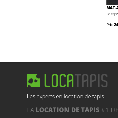
MAT-A
Le tapi
Prix:
24
Les experts en location de tapis
LA
LOCATION DE TAPIS
#1 DE