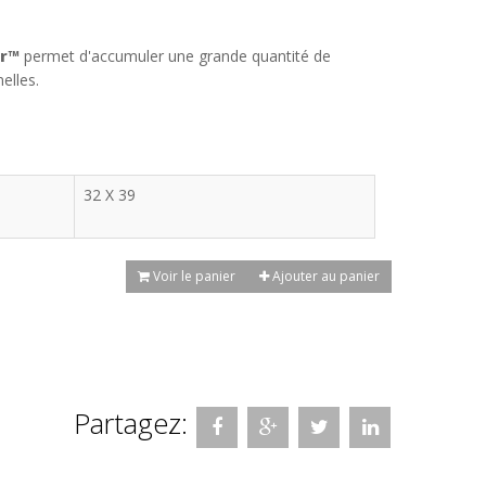
r™
permet d'accumuler une grande quantité de
elles.
32 X 39
Voir le panier
Ajouter au panier
Partagez: