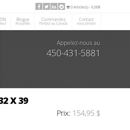
0 Article(s) - 0,00$
ION
Blogue
Commandez
Contact
rieur
Actualités
Partout au Canada
nous joindre
Appelez-nous au
450-431-5881
2 X 39
Prix:
154,95 $