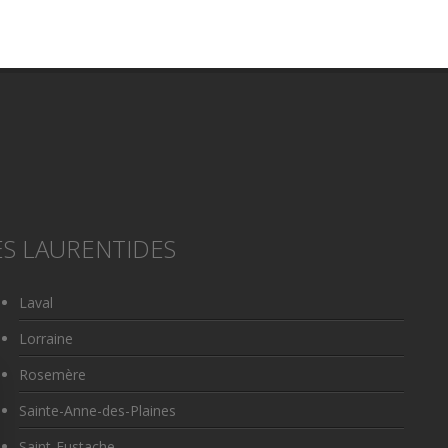
S LAURENTIDES
Laval
Lorraine
Rosemère
Sainte-Anne-des-Plaines
Saint-Eustache