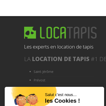
Les experts en location de tapis
LA
LOCATION DE TAPIS
#1 DE
Saint-Jérôme
Prévost
Saint-Colomban
Sainte-Sophie
Saint-Sauveur