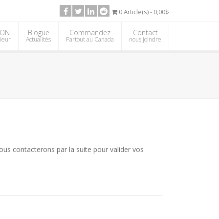
0 Article(s) - 0,00$
ION
Blogue
Commandez
Contact
rieur
Actualités
Partout au Canada
nous joindre
s contacterons par la suite pour valider vos