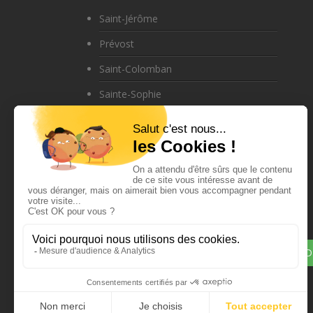
Saint-Jérôme
Prévost
Saint-Colomban
Sainte-Sophie
Saint-Sauveur
Sainte-Adèle
Blainville
Boisbriand
Mirabel
DEMANDE
Appelez-nous au
450-431-5881