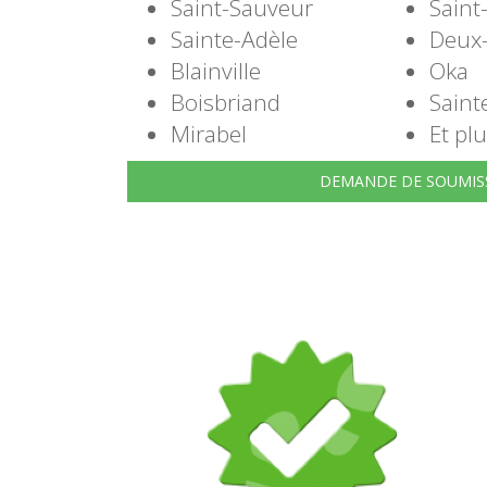
Saint-Sauveur
Saint
Sainte-Adèle
Deux
Blainville
Oka
Boisbriand
Saint
Mirabel
Et plu
DEMANDE DE SOUMIS