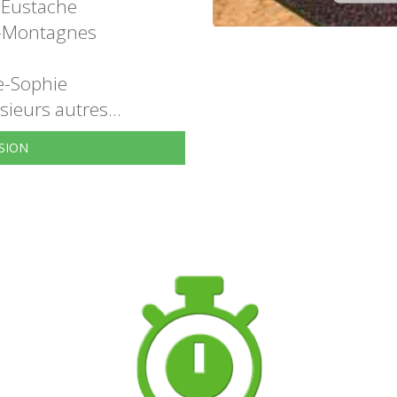
-Eustache
-Montagnes
e-Sophie
sieurs autres...
SION