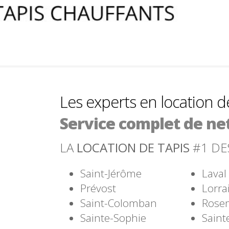
Cueillette et livraison
Les experts en location d
Service complet de ne
Un service économique
Cueillette et livraison
LA
LOCATION DE TAPIS
#1 DE
Saint-Jérôme
Laval
Prévost
Lorra
Saint-Colomban
Rose
Sainte-Sophie
Saint