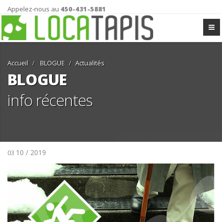
Appelez-nous au
450-431-5881
Accueil
BLOGUE
Actualités
BLOGUE
info récentes
10 / 2019
03