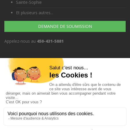
Sainte-Sophie
Et plusieurs autres...
DEMANDE DE SOUMISSION
Appelez-nous au
450-431-5881
issuresdefondation.ca/fissures-de-fondation
•
www.pompagedebetonexpress.c
Tous droits réservés ©
www.locatapis.com
•
Sitemap
•
Créé et
hébergé chez MaPlateforme.ca
•
Conditions d'utilisation et politique
de confidentialité