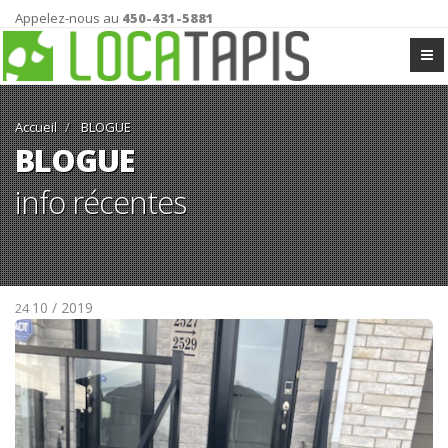
Appelez-nous au
450-431-5881
Accueil
BLOGUE
BLOGUE
info récentes
10 / 2019
24