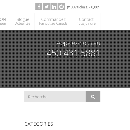
0 Article(s) - 0,00$
ION
Blogue
Commandez
Contact
rieur
Actualités
Partout au Canada
nous joindre
Appelez-nous au
450-431-5881
CATEGORIES