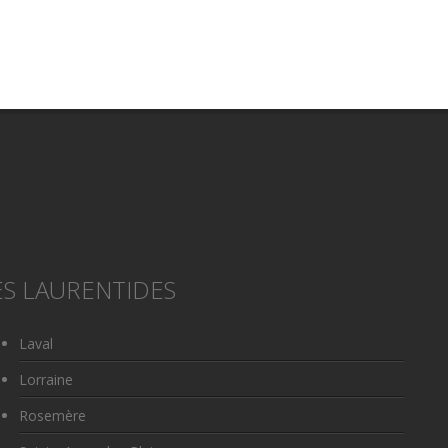
S LAURENTIDES
Laval
Lorraine
Rosemère