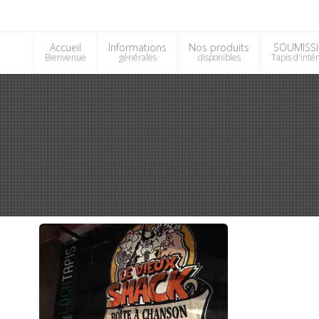
Accueil
Informations
Nos produits
SOUMISS
Bienvenue
générales
disponibles
Tapis d'inté