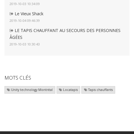
2019-10-03 10:34:09
Le Vieux Shack
2019-10-04 09:46:39
LE TAPIS CHAUFFANT AU SECOURS DES PERSONNES
ÂGÉES
2019-10-03 10:30:43
MOTS CLÉS
Unity technology Montréal
Locatapis
Tapis chauffants