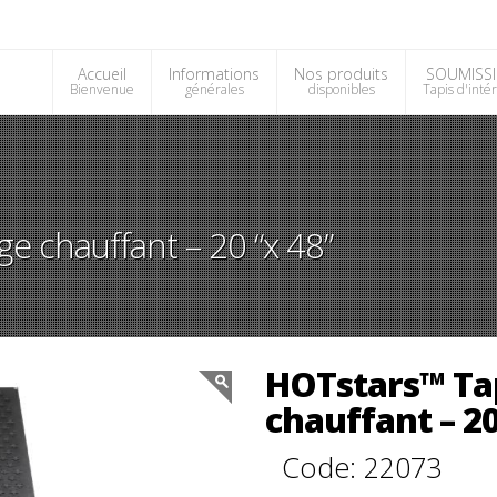
Accueil
Informations
Nos produits
SOUMISS
Bienvenue
générales
disponibles
Tapis d'inté
e chauffant – 20 “x 48”
HOTstars™ Ta
chauffant – 20
Code: 22073