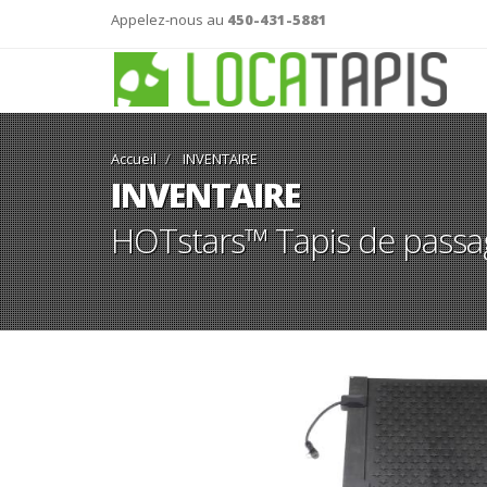
Appelez-nous au
450-431-5881
Accueil
INVENTAIRE
INVENTAIRE
HOTstars™ Tapis de passag