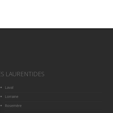
S LAURENTIDES
Laval
Lorraine
Rosemère