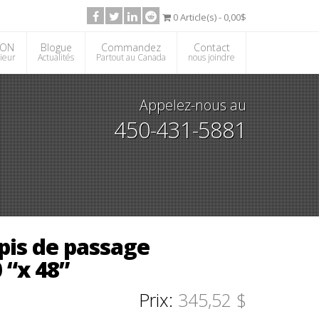
0 Article(s) - 0,00$
ION
Blogue
Commandez
Contact
rieur
Actualités
Partout au Canada
nous joindre
Appelez-nous au
450-431-5881
pis de passage
 “x 48”
Prix:
345,52 $